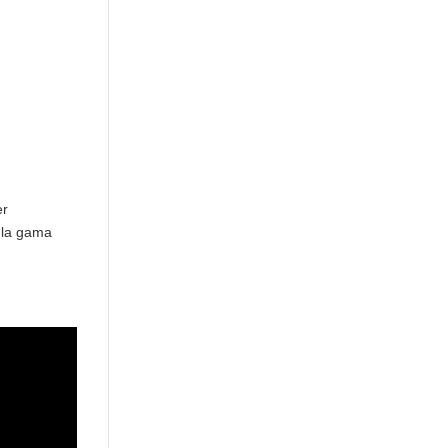
er
 la gama