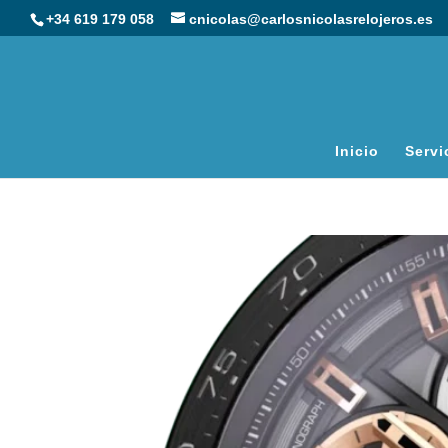
+34 619 179 058
cnicolas@carlosnicolasrelojeros.es
Inicio
Servi