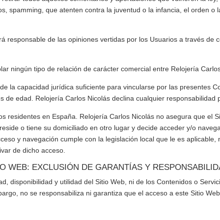
os, spamming, que atenten contra la juventud o la infancia, el orden o l
á responsable de las opiniones vertidas por los Usuarios a través de 
ar ningún tipo de relación de carácter comercial entre
Relojería Carlo
e la capacidad jurídica suficiente para vincularse por las presentes Co
es de edad.
Relojería Carlos Nicolás
declina cualquier responsabilidad p
ios residentes en
España
.
Relojería Carlos Nicolás
no asegura que el Si
 reside o tiene su domiciliado en otro lugar y decide acceder y/o navega
ceso y navegación cumple con la legislación local que le es aplicable
var de dicho acceso.
ITIO WEB: EXCLUSIÓN DE GARANTÍAS Y RESPONSABILI
d, disponibilidad y utilidad del Sitio Web, ni de los Contenidos o Servic
argo, no se responsabiliza ni garantiza que el acceso a este Sitio Web