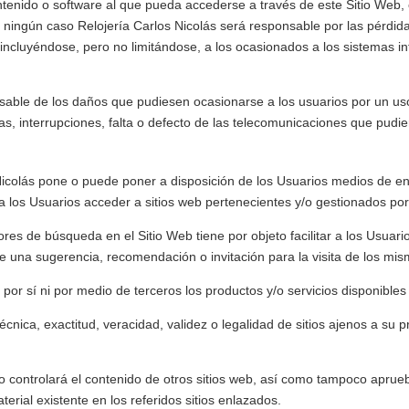
tenido o software al que pueda accederse a través de este Sitio Web, e
En ningún caso
Relojería Carlos Nicolás
será responsable por las pérdidas
 incluyéndose, pero no limitándose, a los ocasionados a los sistemas i
ble de los daños que pudiesen ocasionarse a los usuarios por un uso 
, interrupciones, falta o defecto de las telecomunicaciones que pudier
Nicolás
pone o puede poner a disposición de los Usuarios medios de enl
 los Usuarios acceder a sitios web pertenecientes y/o gestionados por
tores de búsqueda en el Sitio Web tiene por objeto facilitar a los Usuar
e una sugerencia, recomendación o invitación para la visita de los mis
 por sí ni por medio de terceros los productos y/o servicios disponibles
écnica, exactitud, veracidad, validez o legalidad de sitios ajenos a s
o controlará el contenido de otros sitios web, así como tampoco aprue
terial existente en los referidos sitios enlazados.