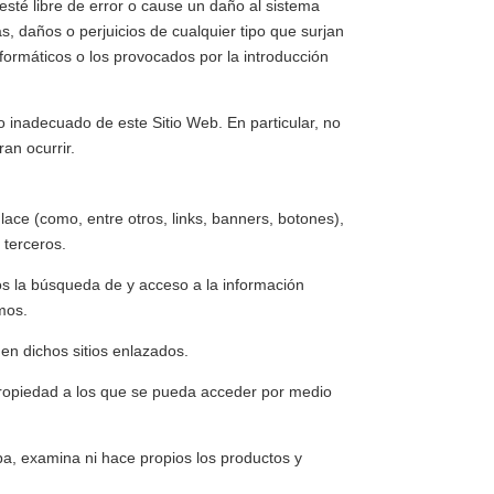
sté libre de error o cause un daño al sistema
, daños o perjuicios de cualquier tipo que surjan
nformáticos o los provocados por la introducción
inadecuado de este Sitio Web. En particular, no
an ocurrir.
ace (como, entre otros, links, banners, botones),
 terceros.
ios la búsqueda de y acceso a la información
mos.
 en dichos sitios enlazados.
u propiedad a los que se pueda acceder por medio
ba, examina ni hace propios los productos y