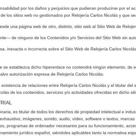
bilidad por los daños y perjuicios que pudieran producirse por el acce
 de los sitios web no gestionados por
Relojería Carlos Nicolás
y que se
desde una página web de otro, distinto, sitio web al Sitio Web de
Relojer
nte— de ninguno de los Contenidos y/o Servicios del Sitio Web sin au
a, inexacta o incorrecta sobre el Sitio Web de
Relojería Carlos Nicolá
 que se establezca dicho hiperenlace no contendrá ningún elemento, de
 salvo autorización expresa de
Relojería Carlos Nicolás
.
a existencia de relaciones entre
Relojería Carlos Nicolás
y el titular del
colás
de los contenidos, servicios y/o actividades ofrecidas en dicho sit
TRIAL
naria, es titular de todos los derechos de propiedad intelectual e indus
 exhaustivo, imágenes, sonido, audio, vídeo, software o textos, marcas
dos, programas de ordenador necesarios para su funcionamiento, acceso
enamiento jurídico español, siéndoles aplicables tanto la normativa es