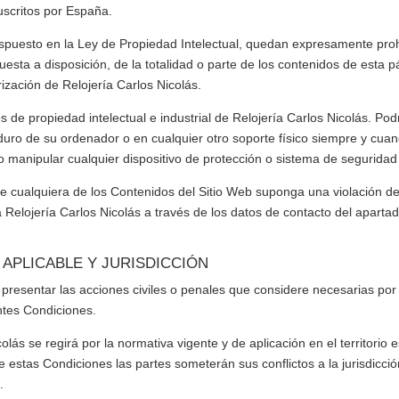
suscritos por España.
spuesto en la Ley de Propiedad Intelectual, quedan expresamente prohib
esta a disposición, de la totalidad o parte de los contenidos de esta 
orización de
Relojería Carlos Nicolás
.
 de propiedad intelectual e industrial de
Relojería Carlos Nicolás
. Pod
 duro de su ordenador o en cualquier otro soporte físico siempre y cua
 o manipular cualquier dispositivo de protección o sistema de seguridad
e cualquiera de los Contenidos del Sitio Web suponga una violación de
a
Relojería Carlos Nicolás
a través de los datos de contacto del apa
 APLICABLE Y JURISDICCIÓN
 presentar las acciones civiles o penales que considere necesarias por l
ntes Condiciones.
colás
se regirá por la normativa vigente y de aplicación en el territorio 
 de estas Condiciones las partes someterán sus conflictos a la jurisdicc
.