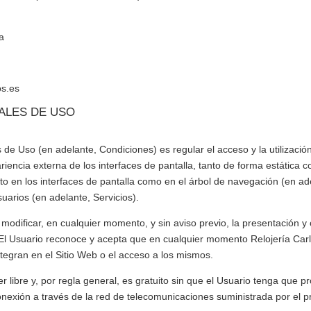
ta
os.es
RALES DE USO
de Uso (en adelante, Condiciones) es regular el acceso y la utilización
encia externa de los interfaces de pantalla, tanto de forma estática c
o en los interfaces de pantalla como en el árbol de navegación (en ade
uarios (en adelante, Servicios).
 modificar, en cualquier momento, y sin aviso previo, la presentación y
. El Usuario reconoce y acepta que en cualquier momento
Relojería Car
tegran en el Sitio Web o el acceso a los mismos.
er libre y, por regla general, es gratuito sin que el Usuario tenga que
de conexión a través de la red de telecomunicaciones suministrada por e