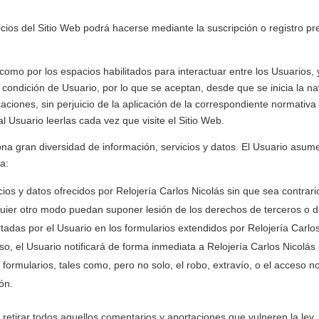
icios del Sitio Web podrá hacerse mediante la suscripción o registro pr
 como por los espacios habilitados para interactuar entre los Usuarios, 
 condición de Usuario, por lo que se aceptan, desde que se inicia la n
caciones, sin perjuicio de la aplicación de la correspondiente normativ
l Usuario leerlas cada vez que visite el Sitio Web.
na gran diversidad de información, servicios y datos. El Usuario asume
a:
cios y datos ofrecidos por
Relojería Carlos Nicolás
sin que sea contrari
lquier otro modo puedan suponer lesión de los derechos de terceros o 
rtadas por el Usuario en los formularios extendidos por
Relojería Carlo
aso, el Usuario notificará de forma inmediata a
Relojería Carlos Nicolás
 formularios, tales como, pero no solo, el robo, extravío, o el acceso n
ón.
retirar todos aquellos comentarios y aportaciones que vulneren la ley,